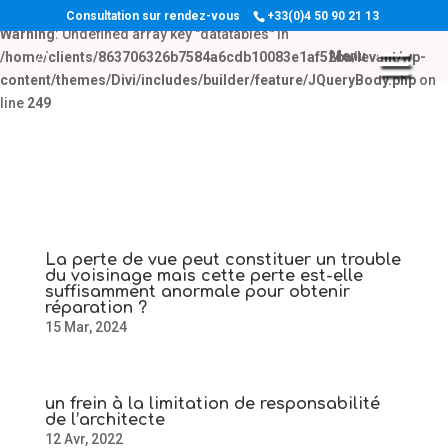
Consultation sur rendez-vous
+33(0)4 50 90 21 13
Warning
: Undefined array key "datatables" in
/home/clients/863706326b7584a6cdb10083e1af52ba/levant/wp-
content/themes/Divi/includes/builder/feature/JQueryBody.php
on
line
249
La perte de vue peut constituer un trouble
du voisinage mais cette perte est-elle
suffisamment anormale pour obtenir
réparation ?
15 Mar, 2024
un frein à la limitation de responsabilité
de l’architecte
12 Avr, 2022