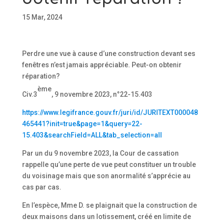
15 Mar, 2024
Perdre une vue à cause d’une construction devant ses
fenêtres n’est jamais appréciable. Peut-on obtenir
réparation?
ème
Civ.3
, 9 novembre 2023, n°22-15.403
https://www.legifrance.gouv.fr/juri/id/JURITEXT000048
465441?init=true&page=1&query=22-
15.403&searchField=ALL&tab_selection=all
Par un du 9 novembre 2023, la Cour de cassation
rappelle qu’une perte de vue peut constituer un trouble
du voisinage mais que son anormalité s’apprécie au
cas par cas.
En l’espèce, Mme D. se plaignait que la construction de
deux maisons dans un lotissement, créé en limite de