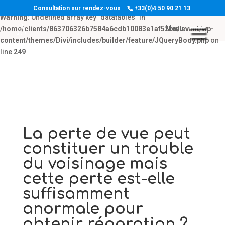
Consultation sur rendez-vous
+33(0)4 50 90 21 13
Warning
: Undefined array key "datatables" in
/home/clients/863706326b7584a6cdb10083e1af52ba/levant/wp-
content/themes/Divi/includes/builder/feature/JQueryBody.php
on
line
249
La perte de vue peut
constituer un trouble
du voisinage mais
cette perte est-elle
suffisamment
anormale pour
obtenir réparation ?